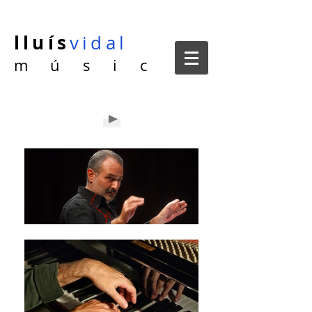
lluís
vidal
m ú s i c