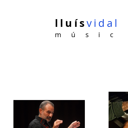
lluís
vidal
m ú s i c