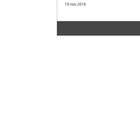
19 nov 2016
VOLL-DAMM FESTIVAL INTERNACIONAL DE J
BARCELONA
Palau de la Música Catalana Lluís Vidal c
amb l'Orquestra Simfònica del Vallès
acompanyant a Michael Feinstein