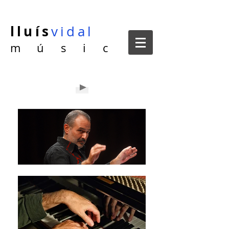
lluís
vidal
m ú s i c