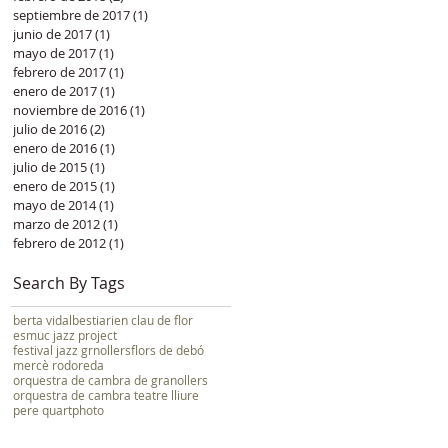
septiembre de 2017
(1)
1 entrada
junio de 2017
(1)
1 entrada
mayo de 2017
(1)
1 entrada
febrero de 2017
(1)
1 entrada
enero de 2017
(1)
1 entrada
noviembre de 2016
(1)
1 entrada
julio de 2016
(2)
2 entradas
enero de 2016
(1)
1 entrada
julio de 2015
(1)
1 entrada
enero de 2015
(1)
1 entrada
mayo de 2014
(1)
1 entrada
marzo de 2012
(1)
1 entrada
febrero de 2012
(1)
1 entrada
Search By Tags
berta vidal
bestiari
en clau de flor
esmuc jazz project
festival jazz grnollers
flors de debó
mercè rodoreda
orquestra de cambra de granollers
orquestra de cambra teatre lliure
pere quart
photo