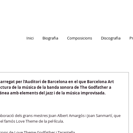
Inici
Biografia
Composicions
Discografia
P
carregat per l'Auditori de Barcelona en el que Barcelona Art 
lectura de la música de la banda sonora de The Godfather a 
nea amb elements del jazz i de la música improvisada.
boració dels grans mestres Joan Albert Amargós i Joan Sanmartí, que 
el famós Love Theme de la pel·lícula.
rsions de Love Theme Godfather i Tarantella