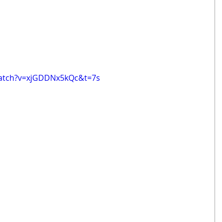
watch?v=xjGDDNx5kQc&t=7s