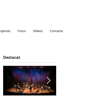
rojectes
Fotos
Vídeos
Contacte
Destacat
BAO The Goodfather
NOU CD - CRÒNICA