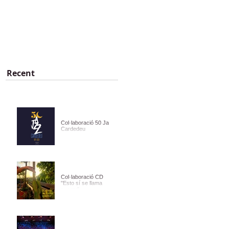
D'UN ANY
Recent
Col·laboració 50 Jazz
Cardedeu
Col·laboració CD
"Esto sí se llama
querer"