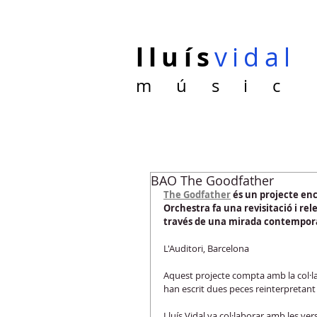
lluís
vidal
m ú s i c
BAO The Goodfather
The Godfather
 és un projecte en
Orchestra fa una revisitació i re
través de una mirada contemporá
L'Auditori, Barcelona
Aquest projecte compta amb la col·la
han escrit dues peces reinterpretant 
Lluís Vidal va col·laborar amb les ve