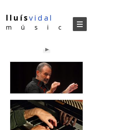
lluís
vidal
m ú s i c