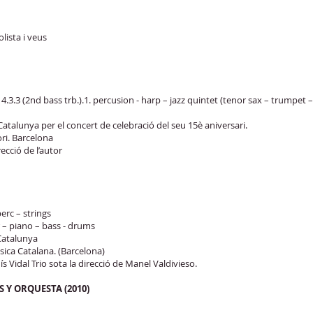
lista i veus
 - 4.3.3 (2nd bass trb.).1. percusion - harp – jazz quintet (tenor sax – trumpet
atalunya per el concert de celebració del seu 15è aniversari.
ori. Barcelona
ecció de l’autor
perc – strings
ar – piano – bass - drums
Catalunya
úsica Catalana. (Barcelona)
ís Vidal Trio sota la direcció de Manel Valdivieso.
 Y ORQUESTA (2010)