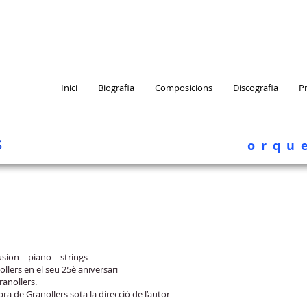
Inici
Biografia
Composicions
Discografia
P
s
orqu
cusion – piano – strings
lers en el seu 25è aniversari
ranollers.
ra de Granollers sota la direcció de l’autor