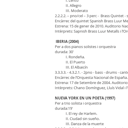
I. Lento
II. Allegro
III. Moderato
2.2.2.2. – pno/cel – 3 perc - Brass Quintet - 
Encàrrec del quintet Spanish Brass Luur Me
Estrena: 15 de gener de 2010. Auditorio Na
Intèrprets: Sapnish Brass Luur Metalls i l’
IBERIA (2004)
Per a dos pianos solistes i orquestra
durada: 30'
I. Rondeña.
II. El Puerto
III. El Albaicín
3.3.3.3. - 4.3.2.1. - 2pno - bass - drums - cant
Encàrrec de l’Orquesta Nacional de España.
Estrena: 17 de Setembre de 2004. Auditorio
Intèrprets: Chano Domínguez, Lluís Vidal i 
NUEVA YORK EN UN POETA (1997)
Per a trio solista i orquestra
durada:19'
I. El rey de Harlem.
II. Ciudad sin sueño.
III. Danza de la muerte