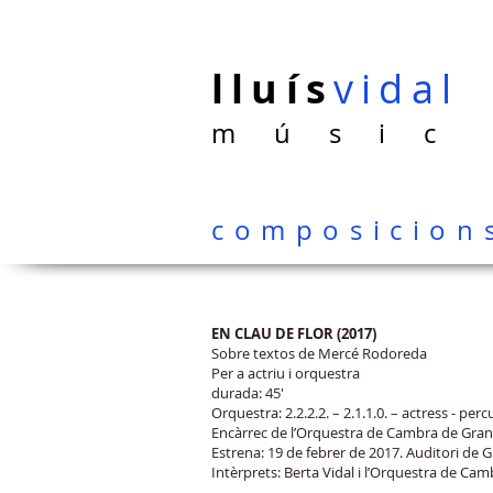
lluís
vidal
m ú s i c
composicion
EN CLAU DE FLOR (2017)
Sobre textos de Mercé Rodoreda
Per a actriu i orquestra
durada: 45'
Orquestra: 2.2.2.2. – 2.1.1.0. – actress - per
Encàrrec de l’Orquestra de Cambra de Granol
Estrena: 19 de febrer de 2017. Auditori de G
Intèrprets: Berta Vidal i l’Orquestra de Camb