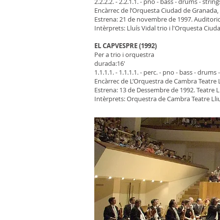
2.2.2.2. - 2.2.1.1. - pno - bass - drums - string
Encàrrec de l’Orquesta Ciudad de Granada, 
Estrena: 21 de novembre de 1997. Auditori
Intèrprets: Lluís Vidal trio i l'Orquesta Ciu
EL CAPVESPRE (1992)
Per a trio i orquestra
durada:16'
1.1.1.1. - 1.1.1.1. - perc. - pno - bass - drums 
Encàrrec de L’Orquestra de Cambra Teatre L
Estrena: 13 de Dessembre de 1992. Teatre Ll
Intèrprets: Orquestra de Cambra Teatre Lliu