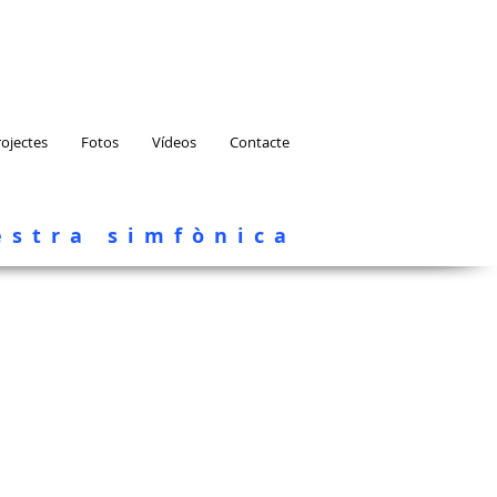
rojectes
Fotos
Vídeos
Contacte
estra simfònica