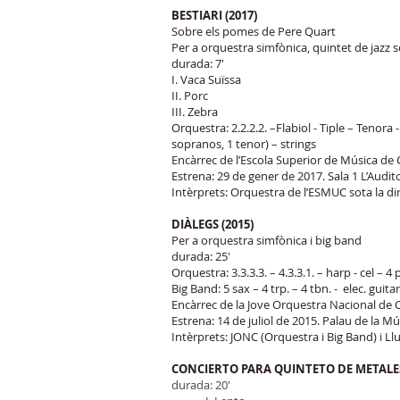
BESTIARI (2017)
Sobre els pomes de Pere Quart
Per a orquestra simfònica, quintet de jazz so
durada: 7'
I. Vaca Suïssa
II. Porc
III. Zebra
Orquestra: 2.2.2.2. –Flabiol - Tiple – Tenora
sopranos, 1 tenor) – strings
Encàrrec de l’Escola Superior de Música de C
Estrena: 29 de gener de 2017. Sala 1 L’Audit
Intèrprets: Orquestra de l’ESMUC sota la dir
DIÀLEGS (2015)
Per a orquestra simfònica i big band
durada: 25'
Orquestra: 3.3.3.3. – 4.3.3.1. – harp - cel – 4 
Big Band: 5 sax – 4 trp. – 4 tbn. - elec. guit
Encàrrec de la Jove Orquestra Nacional de 
Estrena: 14 de juliol de 2015. Palau de la M
Intèrprets: JONC (Orquestra i Big Band) i Llu
CONCIERTO PARA QUINTETO DE METALES
durada: 20'