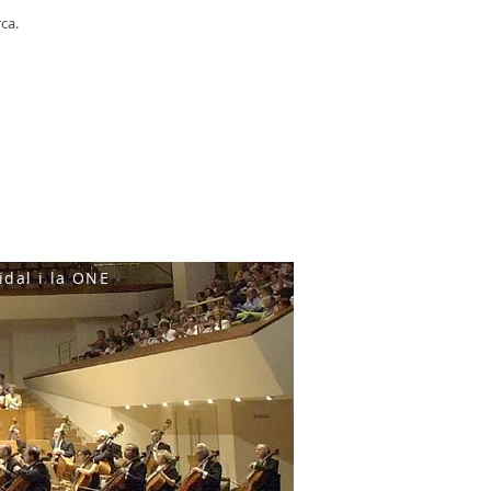
ca.
idal i la ONE