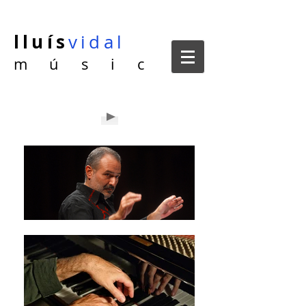
lluís
vidal
m ú s i c