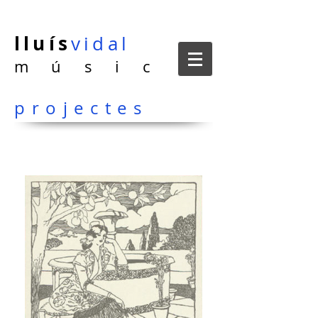
lluís
vidal
m ú s i c
projectes