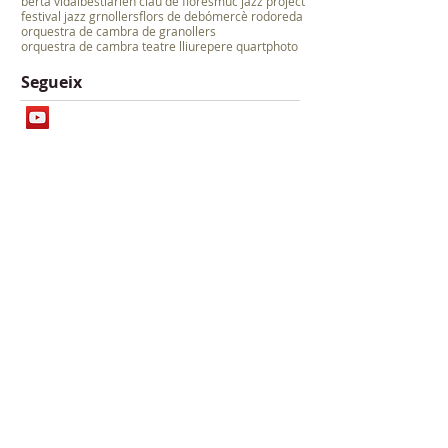
berta vidal
bestiari
en clau de flor
esmuc jazz project
festival jazz grnollers
flors de debó
mercè rodoreda
orquestra de cambra de granollers
orquestra de cambra teatre lliure
pere quart
photo
Segueix