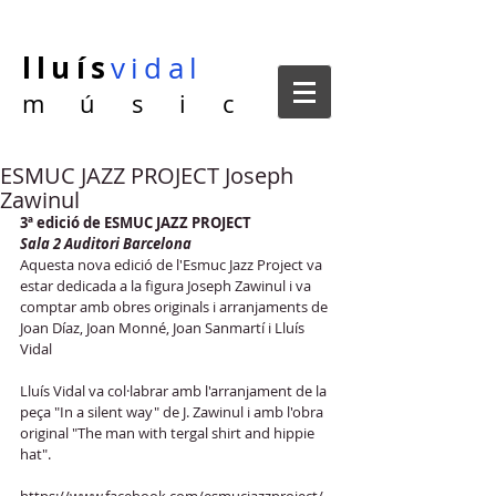
lluís
vidal
m ú s i c
ESMUC JAZZ PROJECT Joseph
Zawinul
3ª edició de ESMUC JAZZ PROJECT
Sala 2 Auditori Barcelona
Aquesta nova edició de l'Esmuc Jazz Project va 
estar dedicada a la figura Joseph Zawinul i va 
comptar amb obres originals i arranjaments de 
Joan Díaz, Joan Monné, Joan Sanmartí i Lluís 
Vidal
Lluís Vidal va col·labrar amb l'arranjament de la 
peça "In a silent way" de J. Zawinul i amb l'obra 
original "The man with tergal shirt and hippie 
hat".