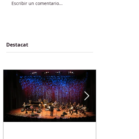
Escribir un comentario...
Destacat
BAO The Goodfather
NOU CD - CR