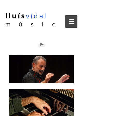
lluís
vidal
m ú s i c