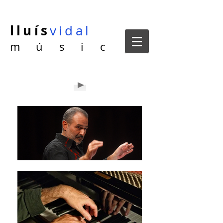
lluís
vidal
m ú s i c