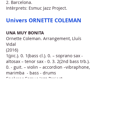
2. Barcelona.
Intèrprets: Esmuc Jazz Project.
Univers ORNETTE COLEMAN
UNA MUY BONITA
Ornette Coleman. Arrangement, Lluís
Vidal
(2016)
1(pic.). 0. 1(bass cl.). 0. – soprano sax -
altosax – tenor sax - 0. 3. 2(2nd bass trb.).
0. - guit. – violin – accordion –vibraphone,
marimba - bass - drums
Encàrrec Esmuc Jazz Project
Estrena: 26 de gener de 2016. El Born
Centre Cultural. Barcelona.
Intèrprets: Esmuc Jazz Project.
ELS COLORS DE LA NIT
Lluís Vidal
(2016)
Lyrics: Carola Ortiz
Durada: 5’