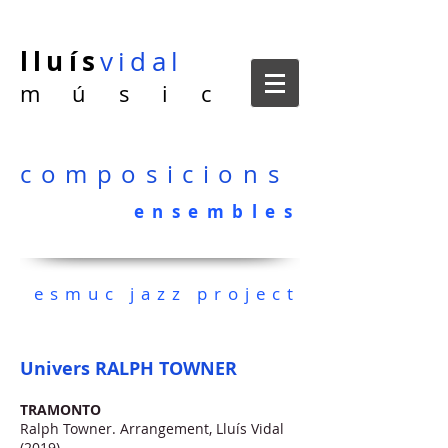
lluís
vidal
m ú s i c
composicions
ensembles
esmuc jazz project
Univers RALPH TOWNER
TRAMONTO
Ralph Towner. Arrangement, Lluís Vidal
(2019)