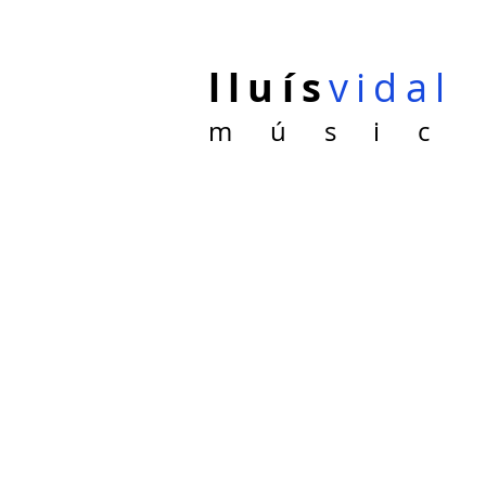
lluís
vidal
m ú s i c