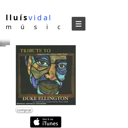
lluís
vidal
m ú s i c
comprar