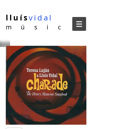
lluís
vidal
m ú s i c