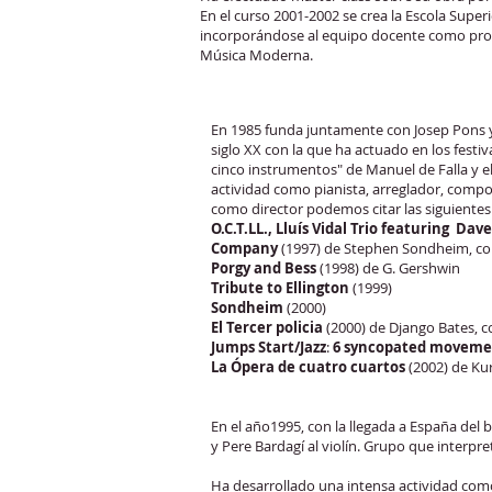
En el curso 2001-2002 se crea la Escola Super
incorporándose al equipo docente como prof
Música Moderna.
En 1985 funda juntamente con Josep Pons y
siglo XX con la que ha actuado en los fest
cinco instrumentos" de Manuel de Falla y e
actividad como pianista, arreglador, compo
como director podemos citar las siguiente
O.C.T.LL., Lluís Vidal Trio featuring Da
Company
(1997) de Stephen Sondheim, con 
Porgy and Bess
(1998) de G. Gershwin
Tribute to Ellington
(1999)
Sondheim
(2000)
El Tercer policia
(2000) de Django Bates, 
Jumps Start/Jazz
:
6 syncopated moveme
La Ópera de cuatro cuartos
(2002) de Kur
En el año1995, con la llegada a España del
y Pere Bardagí al violín. Grupo que inter
Ha desarrollado una intensa actividad com