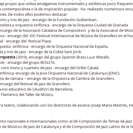
je propio que utiliza amalgamas instrumentales y estilísticas poco frequent
ica contemporánea o la de inspiración popular. Ha realizado numerosos enca
iones. De todos ellos podemos destacar:
ento y trio de jazz - encargo de la Fundación Gulbenkian.
o solista y orquestra sinfònica - encargo de la Orquesta Ciudad de Granada
ncargo de la Associació Catalana de Compositors y de la Associació de Músi
enora - encargo del XXI Festival Internacional de Música de Granollers en el 
l - encargo del festival Plaza.
rquesta sinfónica - encargo de la Orquesta Nacional de España.
a y trio de jazz - encargo de la Cobla Sant Jordi.
Orquesta
(2010), encargo del grupo Spanish Brass Luur Metalls.
le - encargo del grupo BCN216.
 coro mixto y cuarteto de jazz - encargo del Orfeó Català.
infónica, encargo de la Jove Orquestra Nacional de Catalunya (JONC).
esta de cámara – encargo de la Orquestra de Cambra de Granollers.
ncargo del festival de jazz de Granollers.
vicio educativo de L’Auditori de Barcelona.
t Flamenco del Taller de Músics.
a teatro, colaborando con los directores de escena: Josep Maria Mestres, He
to nacionales e internacionales como: el de Composición de Temas de Jazz 
ón de Músicos de Jazz de Catalunya y el de Composición de Jazz Latino de la