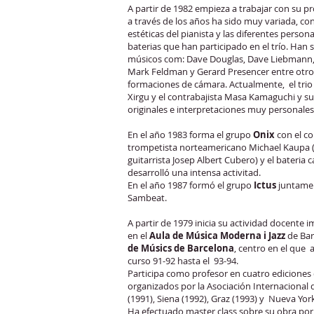
A partir de 1982 empieza a trabajar con su pro
a través de los años ha sido muy variada, co
estéticas del pianista y las diferentes person
baterias que han participado en el trío. Han
músicos com: Dave Douglas, Dave Liebmann
Mark Feldman y Gerard Presencer entre otros
formaciones de cámara. Actualmente, el trio
Xirgu y el contrabajista Masa Kamaguchi y s
originales e interpretaciones muy personales
En el año 1983 forma el grupo
Onix
con el co
trompetista norteamericano Michael Kaupa (
guitarrista Josep Albert Cubero) y el bateria 
desarrolló una intensa activitad.
En el año 1987 formó el grupo
Ictus
juntamen
Sambeat.
A partir de 1979 inicia su actividad docente
en el
Aula de Música Moderna i Jazz
de Bar
de Músics de Barcelona
, centro en el que 
curso 91-92 hasta el 93-94.
Participa como profesor en cuatro ediciones 
organizados por la Asociación Internacional d
(1991), Siena (1992), Graz (1993) y Nueva York
Ha efectuado master class sobre su obra por 