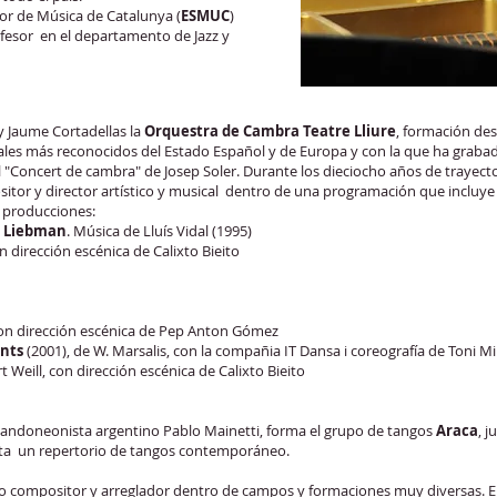
ior de Música de Catalunya (
ESMUC
)
esor en el departamento de Jazz y
 Jaume Cortadellas la
Orquestra de Cambra Teatre Lliure
, formación des
ivales más reconocidos del Estado Español y de Europa y con la que ha grabad
l "Concert de cambra" de Josep Soler. Durante los dieciocho años de trayect
sitor y director artístico y musical dentro de una programación que incluye 
s producciones:
ve Liebman
. Música de Lluís Vidal (1995)
dirección escénica de Calixto Bieito
con dirección escénica de Pep Anton Gómez
nts
(2001), de W. Marsalis, con la compañia IT Dansa i coreografía de Toni Mi
t Weill, con dirección escénica de Calixto Bieito
 bandoneonista argentino Pablo Mainetti, forma el grupo de tangos
Araca
, 
preta un repertorio de tangos contemporáneo.
o compositor y arreglador dentro de campos y formaciones muy diversas. En 