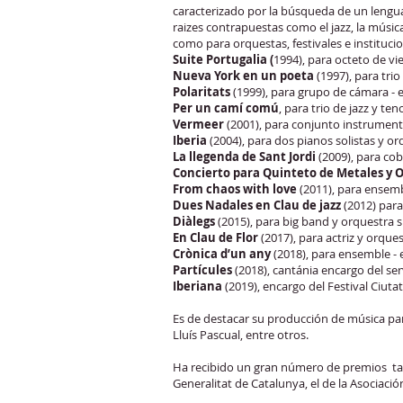
caracterizado por la búsqueda de un lengua
raizes contrapuestas como el jazz, la mús
como para orquestas, festivales e instituc
Suite Portugalia (
1994), para octeto de vi
Nueva York en un poeta
(1997), para tri
Polaritats
(1999), para grupo de cámara - e
Per un camí comú
, para trio de jazz y t
Vermeer
(2001), para conjunto instrumenta
Iberia
(2004), para dos pianos solistas y o
La llegenda de Sant Jordi
(2009), para cobl
Concierto para Quinteto de Metales y 
From chaos with love
(2011), para ensemb
Dues Nadales en Clau de jazz
(2012) para
Diàlegs
(2015), para big band y orquestra s
En Clau de Flor
(2017), para actriz y orqu
Crònica d’un any
(2018), para ensemble - e
Partícules
(2018), cantánia encargo del ser
Iberiana
(2019), encargo del Festival Ciuta
Es de destacar su producción de música par
Lluís Pascual, entre otros.
Ha recibido un gran número de premios tan
Generalitat de Catalunya, el de la Asociaci