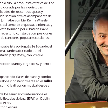
pio trio.La propuesta estética del trio
ndicionada por las inquietudes
alidades de los contrabajistas y
 sido sección rítmica acompañante de
, John Abercombie, Kenny Wheeler
, así como de orquestas sinfónicas y
 está formado por el bateria David
u repertorio consta de composiciones
 de canciones populares catalanas.
ntrabajista portugués Zè Eduardo, el
mas tarde substituido por el
catalán Jorge Rossy, con los que
te con Mario y Jorge Rossy y Perico
 impartiendo clases de piano y combo
celona y posteriormente en el
Taller
asumió la dirección musical desde el
de los seminarios internacionales
e Escuelas de Jazz,
(ISAJ)
en Dublin
 (1994).
todo el pais.