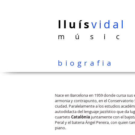
lluís
vidal
m ú s i c
biografia
Nace en Barcelona en 1959 donde cursa sus es
armonia y contrapunto, en el Conservatorio 
ciudad. Paralelamente a los estudios académi
autodidacta del lenguaje jazzístico que da lu
cuarteto
Catalònia
juntamente con el bajista
Peral y el bateria Ángel Pereira, con quien 
piano.