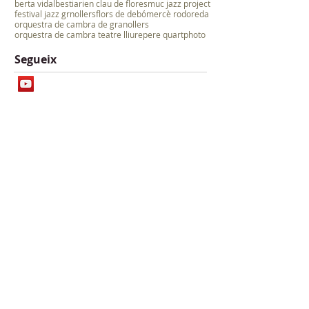
berta vidal
bestiari
en clau de flor
esmuc jazz project
festival jazz grnollers
flors de debó
mercè rodoreda
orquestra de cambra de granollers
orquestra de cambra teatre lliure
pere quart
photo
Segueix