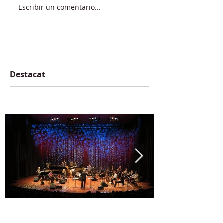
Escribir un comentario...
Destacat
BAO The Goodfather
NOU CD - CR