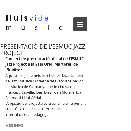
lluís
vidal
m ú s i c
PRESENTACIÓ DE L'ESMUC JAZZ
PROJECT
Concert de presentació oficial de l’ESMUC 
Jazz Project a la Sala Oriol Martorell de 
L’Auditori
Aquest projecte neix en el si del departament 
de Jazz i Música Moderna de l’Escola Superior 
de Música de Catalunya per iniciativa de 
Francesc Capella, Joan Díaz, Joan Monné, Joan 
Sanmartí i Lluís Vidal.
L’objectiu del projecte és crear una eina per a la 
creació, la recerca, la interpretació, la 
interralació i la pedagogia.
MÉS INFO